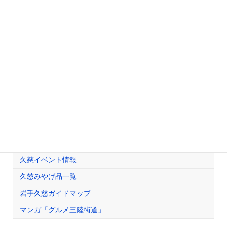
・小規模企業共済
・経営セーフティ共済
・火災共済
検定情報
検定試験情報
珠算検定
簿記検定
受験者への連絡・注意事項
観光情報
久慈イベント情報
久慈みやげ品一覧
岩手久慈ガイドマップ
マンガ「グルメ三陸街道」