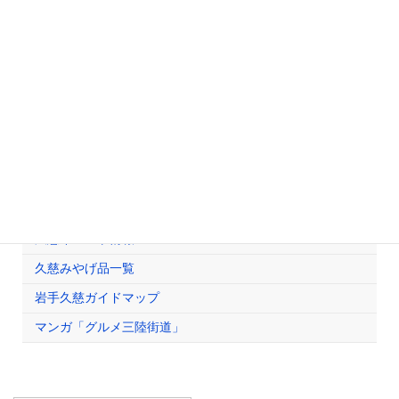
検定情報
検定試験情報
珠算検定
簿記検定
受験者への連絡・注意事項
観光情報
久慈イベント情報
久慈みやげ品一覧
岩手久慈ガイドマップ
マンガ「グルメ三陸街道」