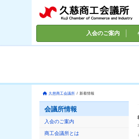
コ
ナ
ン
ビ
テ
ゲ
ン
ー
ツ
シ
入会のご案内
へ
ョ
ス
ン
キ
に
ッ
移
プ
動
久慈商工会議所
新着情報
会議所情報
入会のご案内
商工会議所とは