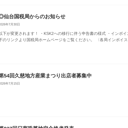
◎仙台国税局からのお知らせ
2026年7月30日
以下が変更されます！ ・KSK2への移行に伴う申告書の様式 ・インボ
下のリンクより国税局ホームページをご覧ください。 〈各局インボイス登録セ
第54回久慈地方産業まつり出店者募集中
2026年7月15日