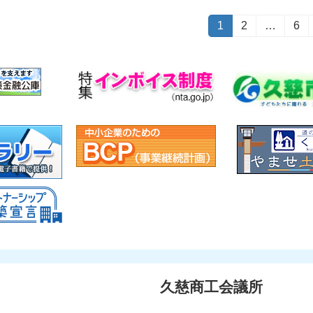
投
固
1
固
2
…
固
6
定
定
定
稿
ペ
ペ
ペ
ー
ー
ー
の
ジ
ジ
ジ
ペ
ー
ジ
送
り
久慈商工会議所