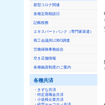
新型コロナ関連
各種定期相談日
記帳税務
エキスパートバンク（専門家派遣）
商工会議所LOBO調査
労働保険事務組合
空き店舗情報
各種融資制度のご案内
各種共済
・きずな共済
・特定退職金共済
・小規模企業共済
・経営セーフティ共済