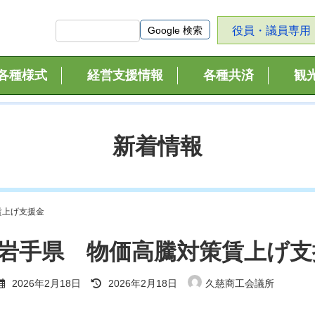
役員・議員専用
各種様式
経営支援情報
各種共済
観
新着情報
賃上げ支援金
岩手県 物価高騰対策賃上げ支
最
2026年2月18日
2026年2月18日
久慈商工会議所
終
更