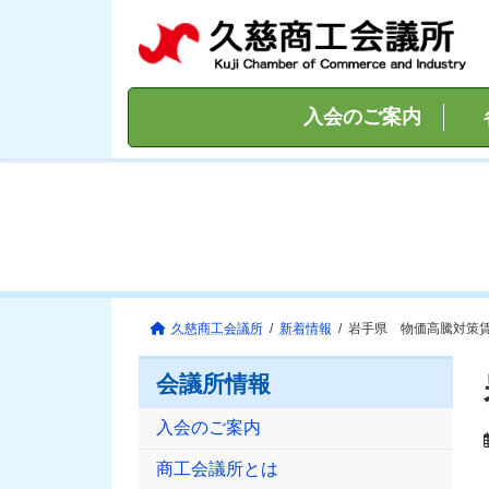
コ
ナ
ン
ビ
テ
ゲ
ン
ー
ツ
シ
入会のご案内
へ
ョ
ス
ン
キ
に
ッ
移
プ
動
久慈商工会議所
新着情報
岩手県 物価高騰対策
会議所情報
入会のご案内
商工会議所とは