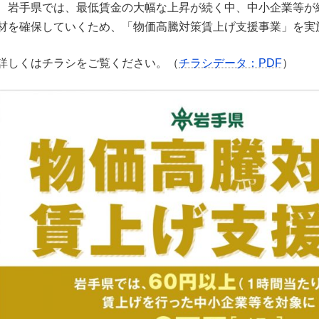
新
岩手県では、最低賃金の大幅な上昇が続く中、中小企業等が
日
材を確保していくため、「物価高騰対策賃上げ支援事業」を実
時
:
詳しくはチラシをご覧ください。（
チラシデータ：PDF
）