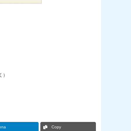
く）
ena
Copy